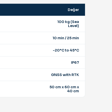
Değer
100 kg (Sea
Level)
10 min / 25 min
-20°C to 45°C
IP67
GNSS with RTK
50 cm x 60 cm x
40 cm