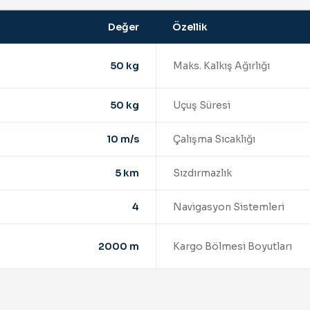
Değer
Özellik
50 kg
Maks. Kalkış Ağırlığı
50 kg
Uçuş Süresi
10 m/s
Çalışma Sıcaklığı
5 km
Sızdırmazlık
4
Navigasyon Sistemleri
2000 m
Kargo Bölmesi Boyutları