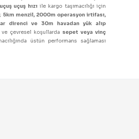
uçuş uçuş hızı
ile kargo taşımacılığı için
1;
5km menzil, 2000m operasyon irtifası,
gar direnci ve 30m havadan yük alıp
i ve çevresel koşullarda
sepet veya vinç
macılığında üstün performans sağlaması