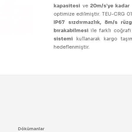
kapasitesi
ve
20m/s’ye kadar 
optimize edilmiştir. TEU-CRG 0
IP67 sızdırmazlık, 8m/s rüz
bırakabilmesi
ile farklı coğraf
sistemi
kullanarak kargo taşı
hedeflenmiştir.
Dökümanlar