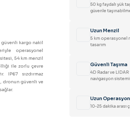
50 kg faydalı yük ta
güvenle taşınabilm
Uzun Menzil
5 km operasyonel me
 güvenli kargo nakil
tasarım
riyle operasyonel
sitesi, 54 km menzil
Güvenli Taşıma
liği ile zorlu çevre
4D Radar ve LIDAR t
ir. IP67 sızdırmaz
navigasyon sistemi
i, dronun güvenli ve
sağlar.
Uzun Operasyon
10-25 dakika arası 