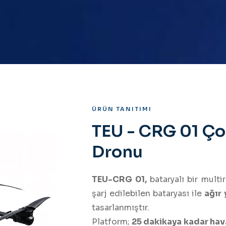
ÜRÜN TANITIMI
TEU - CRG 01 Ço
Dronu
TEU-CRG 01,
bataryalı bir multi
şarj edilebilen bataryası ile
ağır
tasarlanmıştır.
Platform;
25 dakikaya kadar hava