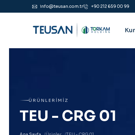
info@teusan.com.tr
+90 212 659 00 99
Ku
ÜRÜNLERIMIZ
T
E
U
-
C
R
G
0
1
Ana Sayfa
Ürünler
TEU - CRG 01